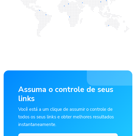
Assuma o controle de seus
links
Você está a um clique de assumir o controle de
todos os seus links e obter melhores resultados
instantaneamente.