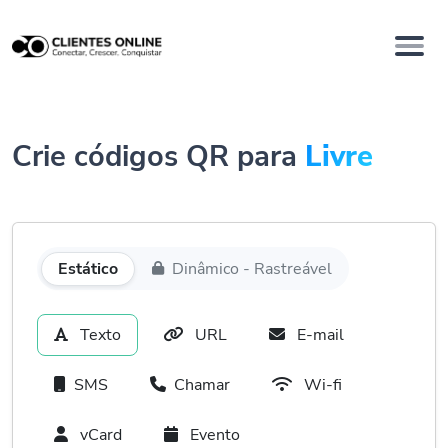
Crie códigos QR para
Livre
Estático
Dinâmico - Rastreável
Texto
URL
E-mail
SMS
Chamar
Wi-fi
vCard
Evento